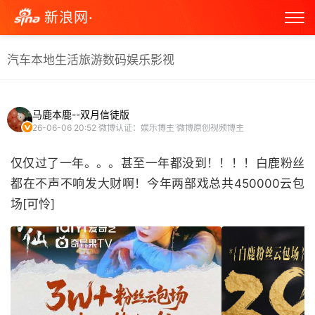
新浪网·
汽车
本地生活
旅游
数码
娱乐
影视
马鹿本鹿--双月信徒版
26-06-06 20:52
微博认证：娱乐博主 微博原创视频博主
仅仅过了一年。。。甚至一年都没到！！！！白鹿粉丝
都在不声不响发大财啊！今年两部戏总共450000云包
场[可怜] ​