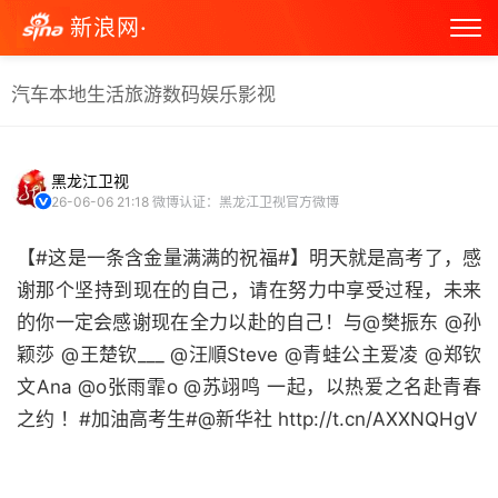
新浪网·
汽车
本地生活
旅游
数码
娱乐
影视
黑龙江卫视
26-06-06 21:18
微博认证：黑龙江卫视官方微博
【#这是一条含金量满满的祝福#】明天就是高考了，感
谢那个坚持到现在的自己，请在努力中享受过程，未来
的你一定会感谢现在全力以赴的自己！与@樊振东 @孙
颖莎 @王楚钦___ @汪順Steve @青蛙公主爱凌 @郑钦
文Ana @o张雨霏o @苏翊鸣 一起，以热爱之名赴青春
之约 ！#加油高考生#@新华社 http://t.cn/AXXNQHgV