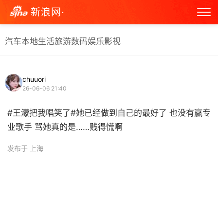
新浪网·
汽车
本地生活
旅游
数码
娱乐
影视
chuuori
26-06-06 21:40
#王濛把我唱笑了#她已经做到自己的最好了 也没有赢专
业歌手 骂她真的是……贱得慌啊 ​
发布于 上海