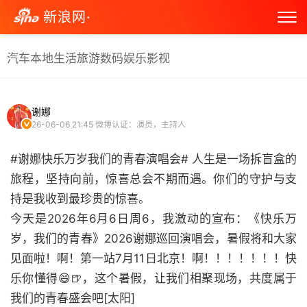
新浪网·
汽车
本地生活
旅游
数码
娱乐
影视
谢娜
26-06-06 21:45
微博认证：演员，主持人
#谢娜快乐万岁我们的青春演唱会# 人生是一场拆盲盒的
旅程，坚持向前，惊喜总会不期而遇。你们的守护与支
持是我收到最珍贵的惊喜。
今天是2026年6月6日周6，我激动的宣布：《快乐万
岁，我们的青春》2026谢娜巡回演唱会，暑假将和大家
见面啦！啊！第一站7月11日北京！啊！！！！！！！快
乐你懂得😄🍺，这个暑假，让我们相聚现场，共度属于
我们的青春盛会吧[太阳]