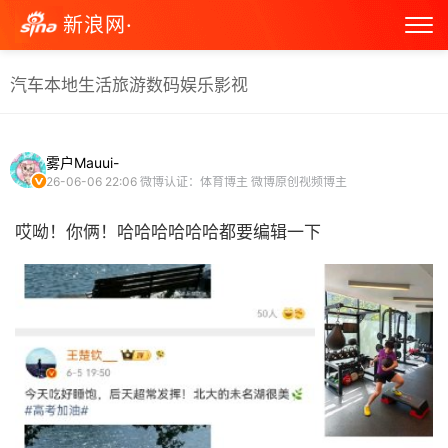
新浪网·
汽车
本地生活
旅游
数码
娱乐
影视
雾户Mauui-
26-06-06 22:06
微博认证：体育博主 微博原创视频博主
哎呦！你俩！哈哈哈哈哈哈都要编辑一下 ​