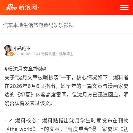
新浪网·
汽车
本地生活
旅游
数码
娱乐
影视
小菇吃不
26-06-06 22:41
微博认证：娱乐博主
#曝沈月文章抄袭#
关于“沈月文章被曝抄袭”一事，核心情况如下：爆料者
在2026年6月6日指出，她早年的一篇文章与漫画家夏
达的《初夏》内容高度雷同，但沈月方已迅速回应，明
确否认曾发表过该文。
· 📌 爆料核心：爆料贴指出沈月学生时期发布在刊物
《the world》上的文章，“高度重合”漫画家夏达《初