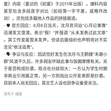
夏》内容（夏达的《初夏》于2011年出版）。爆料内容
甚至包含多段逐字对比（如段落一字不差，或略作改
动），还包括多篇他人作品的拼接痕迹。
· 🛡️ 官方回应：6月6日当天，沈月资讯站“心月记事簿”
迅速发文澄清，表示“假！”并强调 “从未发表过此文章”
。其工作室虽暂未发声，但该后援组织也声明将对不实
言论“依法追责”。
· 🗣️ 争议与反应：因这恰好发生在沈月与王鹤棣“未邀小
群”风波不久后，许多网友怀疑此事与饭圈摩擦有关。关
于是否构成抄袭，观点也分歧较大：一方认为学生时期
非商业引用属正常，另一方则指出公开发表即是抄袭。
目前本人尚无回应，其文艺人设也因争议备受关注。
发布于 福建