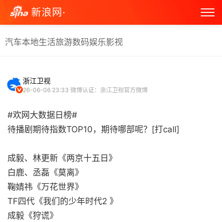
新浪网·
汽车
本地生活
旅游
数码
娱乐
影视
浙江卫视
26-06-06 23:33
微博认证：浙江卫视官方微博
#欢网大数据日榜#
待播剧期待指数TOP10，期待哪部呢？[打call]
成毅、林更新《两京十五日》
白鹿、丞磊《莫离》
鞠婧祎《万花世界》
TF四代《我们的少年时代2 》
成毅《狩谎》