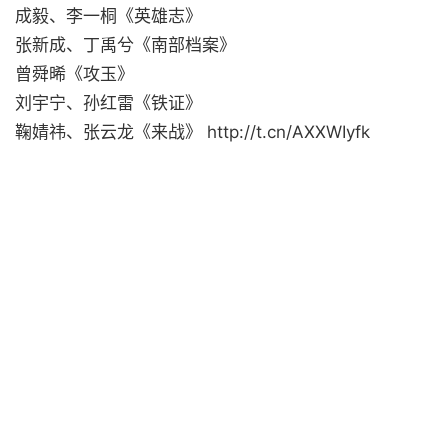
成毅、李一桐《英雄志》
张新成、丁禹兮《南部档案》
曾舜晞《攻玉》
刘宇宁、孙红雷《铁证》
鞠婧祎、张云龙《来战》 http://t.cn/AXXWIyfk