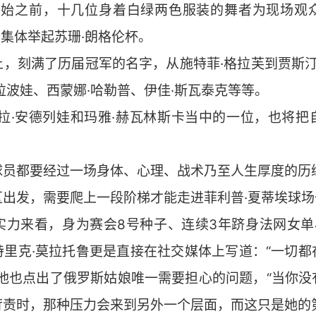
赛开始之前，十几位身着白绿两色服装的舞者为现场观
是他们集体举起苏珊·朗格伦杯。
，刻满了历届冠军的名字，从施特菲·格拉芙到贾斯汀
拉波娃、西蒙娜·哈勒普、伊佳·斯瓦泰克等等。
米拉·安德列娃和玛雅·赫瓦林斯卡当中的一位，也将把
球员都要经过一场身体、心理、战术乃至人生厚度的历
区出发，需要爬上一段阶梯才能走进菲利普·夏蒂埃球场
实力来看，身为赛会8号种子、连续3年跻身法网女单
特里克·莫拉托鲁更是直接在社交媒体上写道：“一切都
，他也点出了俄罗斯姑娘唯一需要担心的问题，“当你没
苛责时，那种压力会来到另外一个层面，而这只是她的