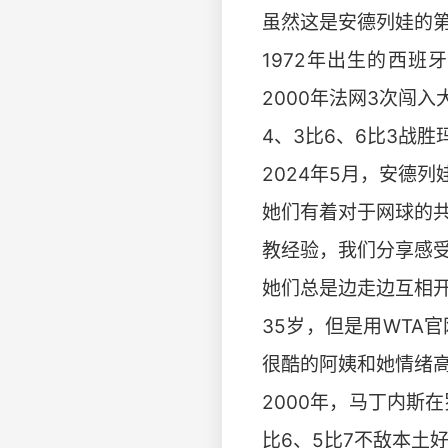
虽然这是安德列娃的第
1972年出生的西班
2000年法网3次闯
4、3比6、6比3战
2024年5月，安德
她们有着对于网球的共
教经验，我们分享感
她们总是边走边互相
35岁，但是用WTA
很酷的阿姨和她情绪高
2000年，马丁内斯
比6、5比7不敌本土