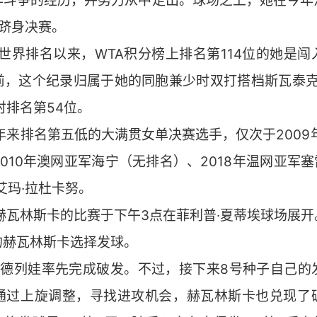
作斗争的经历，并努力从中走出。球场之上，她在今年
跻身决赛。
引入世界排名以来，WTA积分榜上排名第114位的她是
前，这个纪录归属于她的同胞兼少时双打搭档斯瓦泰克—
时排名第54位。
年来排名第五低的大满贯女单决赛选手，仅次于2009
010年澳网亚军海宁（无排名）、2018年温网亚军塞雷
艾玛·拉杜卡努。
赫瓦林斯卡的比赛于下午3点在菲利普·夏蒂埃球场展开
的赫瓦林斯卡选择发球。
安德列娃率先完成破发。不过，接下来8号种子自己的
通过上旋调整，寻找进攻机会，赫瓦林斯卡也兑现了破