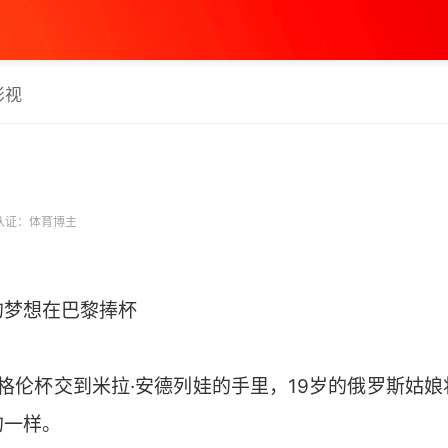
影视
认证：体育博主
的梦想在巴黎捧杯
朗格伦杯交到米拉·安德列娃的手里，19岁的俄罗斯姑
的一样。