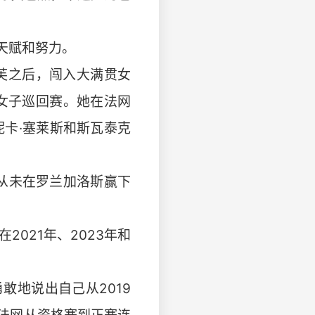
天赋和努力。
高芙之后，闯入大满贯女
女子巡回赛。她在法网
妮卡·塞莱斯和斯瓦泰克
从未在罗兰加洛斯赢下
021年、2023年和
地说出自己从2019