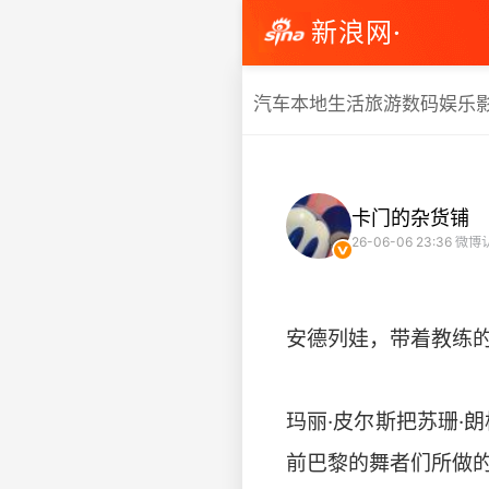
新浪网·
汽车
本地生活
旅游
数码
娱乐
卡门的杂货铺
26-06-06 23:36
微博
安德列娃，带着教练
玛丽·皮尔斯把苏珊·
前巴黎的舞者们所做