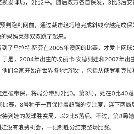
换发球局，2比2平。随后双方各自保发，3比3后安
过预判跑到网前，通过截击轻巧地完成斜线穿越完成保
她的妈妈莱莎双双跳了起来。
到了马拉特·萨芬在2005年澳网的比赛，才爱上网
于是，2004年出生的埃丽卡·安德列娃和2007年出
，他们全家开始在世界各地“游牧”，包括从俄罗斯克拉
连破带保，将局分带到2比0。第3局，她在0比40
场比赛，8号种子一直保持着超强的专注度，连下两局
安德列娃的发球胜赛局，以2比5落后。不过，第8局她
列娃没有浪费机会，一记制胜分结束整场比赛。