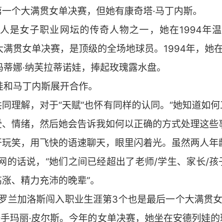
一个大满贯女单决赛，但她有康奇塔·马丁内斯。
牙人是女子职业网坛的传奇人物之一，她在1994年温
入大满贯女单决赛，是顶级的全场地球员。1994年，她
胜玛蒂娜·纳芙拉蒂诺娃，捧起玫瑰露水盘。
列娃和马丁内斯展开合作。
同理解，对于“天赋”也怀有同样的认同。“她知道如
受、情绪，然后她会告诉我如何以正确的方式处理这些
开玩笑，用飞快的语速聊天，眼里闪着光。虽然两人年
官网的话说，“她们之间已经超出了老师/学生、家长/
涨、精力充沛的晚辈”。
在罗兰加洛斯闯入职业生涯第3个也是最后一个大满贯
好手玛丽·皮尔斯。今年的女单决赛，她坐在安德列娃