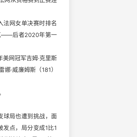
法网从资格赛到正赛连
闯入法网女单决赛时排名
—后者2020年第一
年美网冠军吉姆·克里斯
娜·威廉姆斯（181）
。
发球局也遭到挑战，面
发点，局分变成1比1