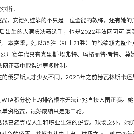
皮尔斯。
决赛，安德列娃靠的不只是一位全能的教练，还有她的
之后出生的大满贯决赛选手，也是2022年法网可可·
员。本赛季，她以35胜（红土21胜）的战绩领先整个
，公开赛年代只有克里斯·埃弗特、玛格丽特·考特、莫
法网正赛中取得过更多胜利。
注的俄罗斯天才少女不同，2026年之前赫瓦林斯卡还
WTA积分榜上的排名根本无法让她直接入围正赛。她在2
网女单资格赛，最好成绩只是第二轮。
姑娘已经完成人生和职业生涯的蜕变。球场之外，她勇敢