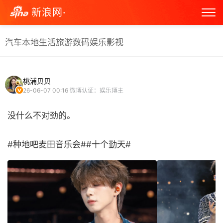
新浪网·
汽车
本地生活
旅游
数码
娱乐
影视
桃浦贝贝
26-06-07 00:16
微博认证：娱乐博主
没什么不对劲的。
#种地吧麦田音乐会##十个勤天# ​