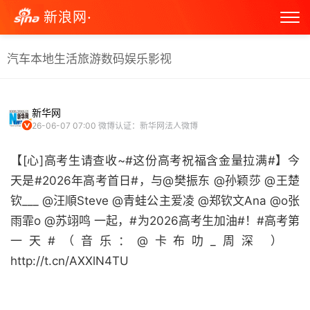
新浪网·
汽车
本地生活
旅游
数码
娱乐
影视
新华网
26-06-07 07:00
微博认证：新华网法人微博
【[心]高考生请查收~#这份高考祝福含金量拉满#】今
天是#2026年高考首日#，与@樊振东 @孙颖莎 @王楚
钦___ @汪順Steve @青蛙公主爱凌 @郑钦文Ana @o张
雨霏o @苏翊鸣 一起，#为2026高考生加油#！#高考第
一天#（音乐：@卡布叻_周深 ） ​​​​
http://t.cn/AXXlN4TU ​