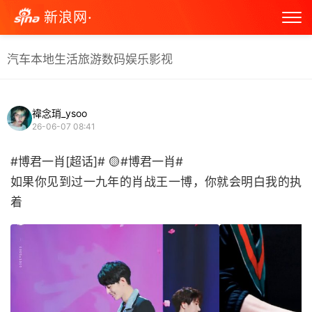
新浪网·
汽车
本地生活
旅游
数码
娱乐
影视
禕念琑_ysoo
26-06-07 08:41
#博君一肖[超话]# 🟡#博君一肖#
如果你见到过一九年的肖战王一博，你就会明白我的执
着 ​