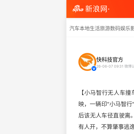
新浪网·
汽车
本地生活
旅游
数码
娱乐
快科技官方
26-06-07 09:31
微博
【小马智行无人车撞
映，一辆印"小马智
后该无人车径直驶离
有人开，不算肇事逃逸”