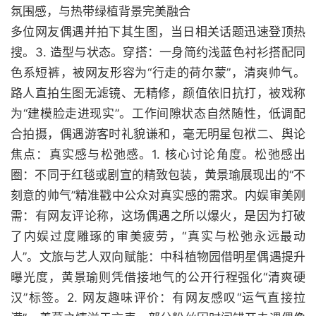
氛围感，与热带绿植背景完美融合
多位网友偶遇并拍下其生图，当日相关话题迅速登顶热
搜。3. 造型与状态。穿搭：一身简约浅蓝色衬衫搭配同
色系短裤，被网友形容为“行走的荷尔蒙”，清爽帅气。
路人直拍生图无滤镜、无精修，颜值依旧抗打，被戏称
为“建模脸走进现实”。工作间隙状态自然随性，低调配
合拍摄，偶遇游客时礼貌谦和，毫无明星包袱二、舆论
焦点：真实感与松弛感。1. 核心讨论角度。松弛感出
圈：不同于红毯或剧宣的精致包装，黄景瑜展现出的“不
刻意的帅气”精准戳中公众对真实感的需求。内娱审美刚
需：有网友评论称，这场偶遇之所以爆火，是因为打破
了内娱过度雕琢的审美疲劳，“真实与松弛永远最动
人”。文旅与艺人双向赋能：中科植物园借明星偶遇提升
曝光度，黄景瑜则凭借接地气的公开行程强化“清爽硬
汉”标签。2. 网友趣味评价：有网友感叹“运气直接拉