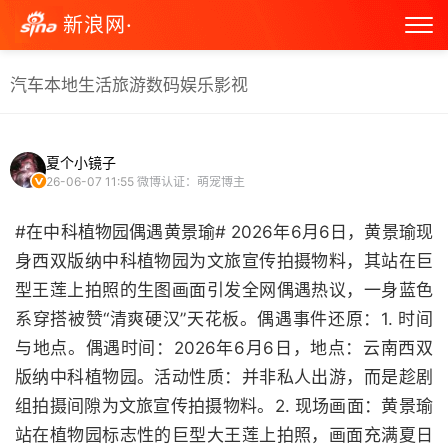
新浪网·
汽车
本地生活
旅游
数码
娱乐
影视
夏个小镜子
26-06-07 11:55
微博认证：萌宠博主
#在中科植物园偶遇黄景瑜# 2026年6月6日，黄景瑜现
身西双版纳中科植物园为文旅宣传拍摄物料，其站在巨
型王莲上拍照的生图画面引发全网偶遇热议，一身蓝色
系穿搭被赞“清爽硬汉”天花板。偶遇事件还原：1. 时间
与地点。偶遇时间：2026年6月6日，地点：云南西双
版纳中科植物园。活动性质：并非私人出游，而是趁剧
组拍摄间隙为文旅宣传拍摄物料。2. 现场画面：黄景瑜
站在植物园标志性的巨型大王莲上拍照，画面充满夏日