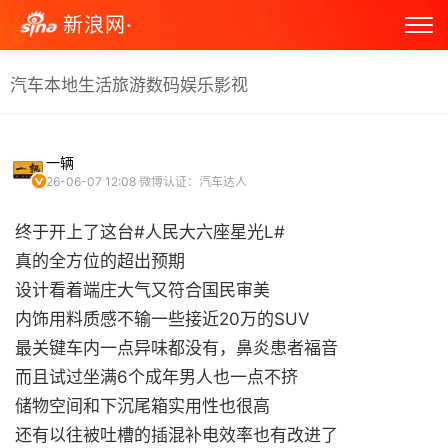
新浪网·
汽车
本地生活
旅游
数码
娱乐
影视
一辆
26-06-07 12:08
微博认证：汽车达人
终于开上了这台#人民大六座星光L#
真的全方位的超出预期
设计看着端庄大气又符合国民审美
内饰用料质感不输一些接近20万的SUV
最关键车内一点异味都没有，鼻炎患者福音
而且试过坐满6个成年男人也一点不挤
储物空间和下沉尾箱实用性也很高
还有以往被吐槽的插混补电效率也有改进了