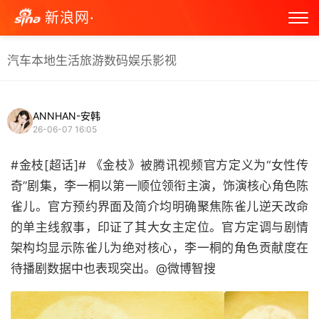
新浪网·
汽车
本地生活
旅游
数码
娱乐
影视
ANNHAN-安韩
26-06-07 16:05
#金枝[超话]# 《金枝》被腾讯视频官方定义为“女性传
奇”剧集，李一桐以第一顺位领衔主演，饰演核心角色陈
雀儿。官方预约界面及简介均明确聚焦陈雀儿逆天改命
的单主线叙事，印证了其大女主定位。官方定调与剧情
架构均显示陈雀儿为绝对核心，李一桐的角色贡献度在
待播剧数据中也表现突出。@微博智搜 ​