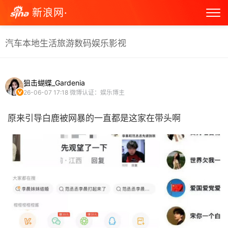
新浪网·
汽车
本地生活
旅游
数码
娱乐
影视
狙击蝴蝶_Gardenia
26-06-07 17:18
微博认证：娱乐博主
原来引导白鹿被网暴的一直都是这家在带头啊 ​