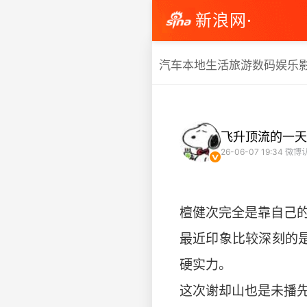
新浪网·
汽车
本地生活
旅游
数码
娱乐
飞升顶流的一天
26-06-07 19:34
微博
檀健次完全是靠自己
最近印象比较深刻的
硬实力。
这次谢却山也是未播