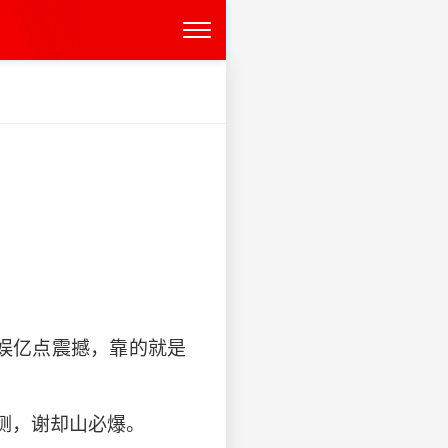
娱亿点震撼，靠的就是
测，谢却山必爆。