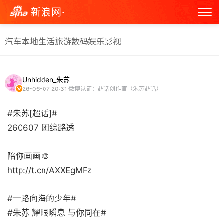
新浪网·
汽车
本地生活
旅游
数码
娱乐
影视
Unhidden_朱苏
26-06-07 20:31
微博认证：超话创作官（朱苏超话）
#朱苏[超话]#
260607 团综路透
陪你画画🎨
http://t.cn/AXXEgMFz
#一路向海的少年#
#朱苏 耀眼瞬息 与你同在# ​