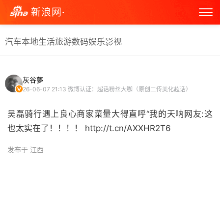
新浪网·
汽车
本地生活
旅游
数码
娱乐
影视
灰谷夢
26-06-07 21:13
微博认证：超话粉丝大咖（原创二传美化超话）
吴磊骑行遇上良心商家菜量大得直呼“我的天呐网友:这
也太实在了！！！！ http://t.cn/AXXHR2T6 ​
发布于 江西