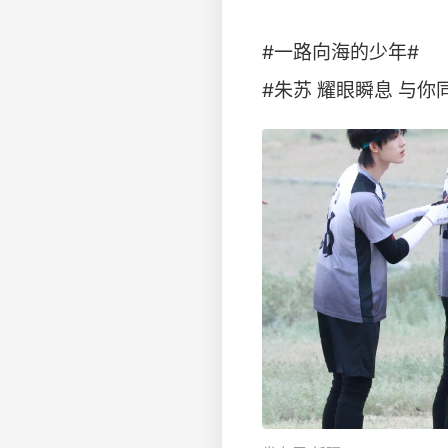
#一路向海的少年#
#朱苏 耀眼瞬息 与你同