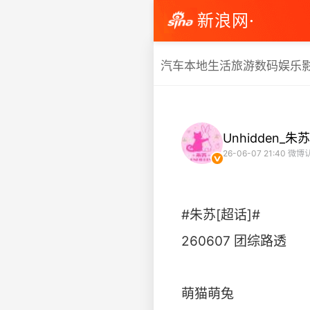
新浪网·
汽车
本地生活
旅游
数码
娱乐
Unhidden_朱苏
26-06-07 21:40
微博
#朱苏[超话]#
260607 团综路透
萌猫萌兔