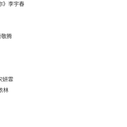
见你》李宇春
萧敬腾
》宋妍霏
依林
​