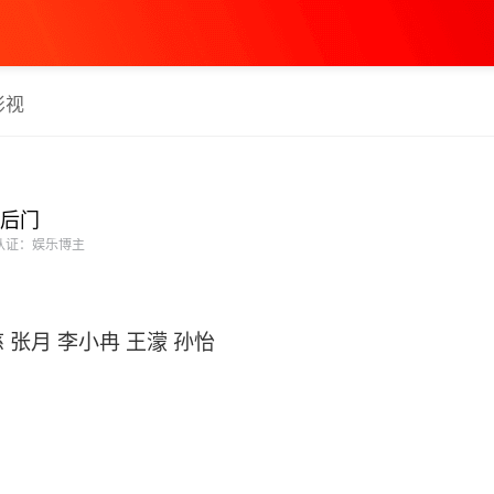
影视
后门
认证：娱乐博主
张月 李小冉 王濛 孙怡