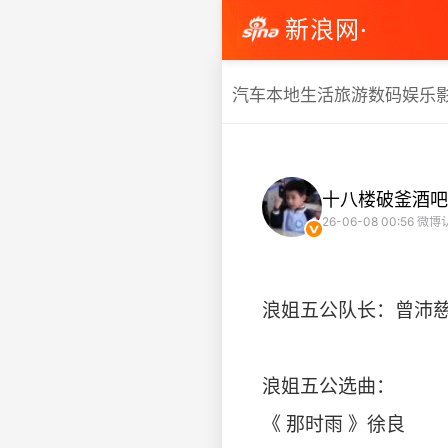
新浪网·
汽车
本地生活
旅游
数码
娱乐
十八楼破釜酒吧
26-06-08 00:56
微博
浪姐五公队长：曾沛慈 
浪姐五公选曲：
《 那时雨 》徐良