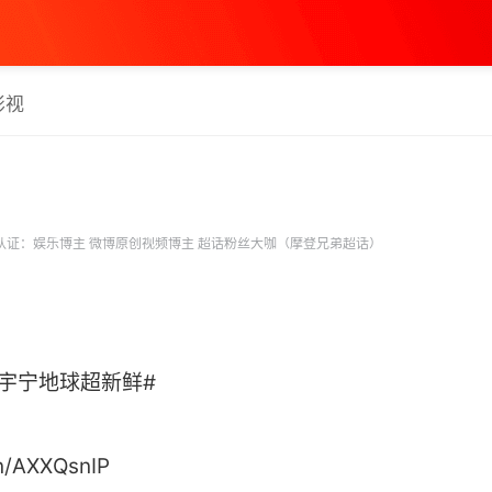
影视
认证：娱乐博主 微博原创视频博主 超话粉丝大咖（摩登兄弟超话）
宇宁地球超新鲜#
n/AXXQsnIP ​