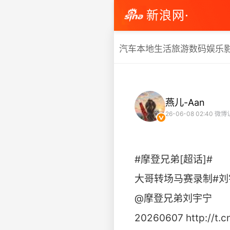
新浪网·
汽车
本地生活
旅游
数码
娱乐
燕儿-Aan
26-06-08 02:40
微博
#摩登兄弟[超话]#
大哥转场马赛录制#刘
@摩登兄弟刘宇宁
20260607 http://t.c