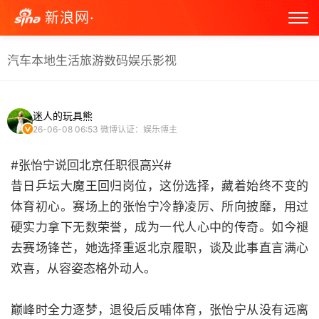
新浪网·
汽车
本地生活
旅游
数码
娱乐
影视
迷人的玩具熊
26-06-08 06:53
微博认证：娱乐博主
#张怡宁说回北京任职很高兴#
昔日乒坛大魔王回归岗位，这份选择，藏着始终不变的
体育初心。赛场上的张怡宁冷静凌厉、所向披靡，用过
硬实力拿下无数荣誉，成为一代人心中的传奇。如今褪
去赛场锋芒，她选择重返北京履职，谈及此事直言满心
欢喜，从容姿态格外动人。
巅峰时全力逐梦，退役后反哺体育，张怡宁从没有远离