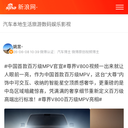
新浪网·
汽车
本地生活
旅游
数码
娱乐
影视
姚昱-
26-06-08 10:39
微博认证：汽车博主 微博原创视频博主
#中国首款百万级MPV官宣#尊界V800视频一出来就让
人眼前一亮，作为中国首款百万级MPV，这台“大尊”内
饰中可交互、收纳的智能星空顶质感奢华，更重磅的是
中岛区域暗藏惊喜，凭满满的奢享细节重新定义百万级
高端出行标准！#尊界V800百万级MPV亮相# ​