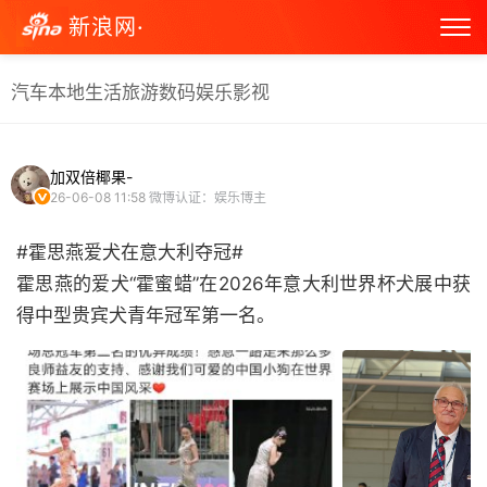
新浪网·
汽车
本地生活
旅游
数码
娱乐
影视
加双倍椰果-
26-06-08 11:58
微博认证：娱乐博主
#霍思燕爱犬在意大利夺冠#
霍思燕的爱犬“霍蜜蜡”在2026年意大利世界杯犬展中获
得中型贵宾犬青年冠军第一名。 ​