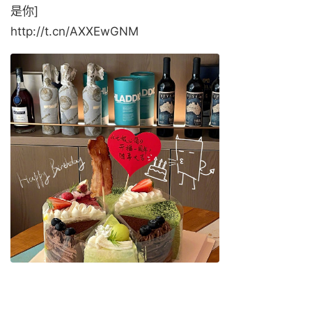
是你]
http://t.cn/AXXEwGNM