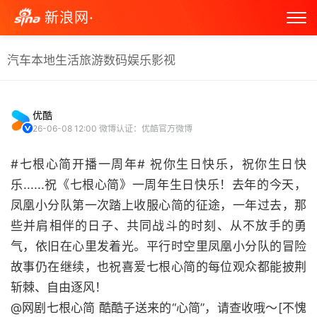
新浪网·
汽车
本地生活
旅游
数码
娱乐
影视
优酷
26-06-08 12:00
微博认证：优酷官方微博
#七根心简开播一周年# 祝你生日快乐，祝你生日快
乐......祝《七根心简》一周年生日快乐！去年的今天，
凤凰小分队第一次踏上收服心简的征途，一年过去，那
些并肩相伴的日子、共同战斗的时刻、从不放手的勇
气，依旧在心里发着光。平行时空里凤凰小分队的冒险
故事仍在继续，也祝喜爱七根心简的每位观众都能披荆
斩棘、自由逐风！
@网剧七根心简 酷酷子送来的“心简”，请查收哦～[不愧