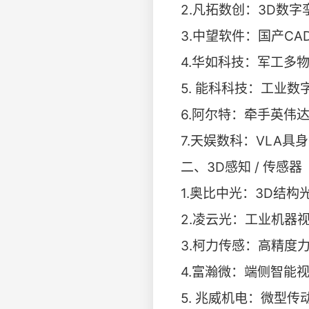
2.凡拓数创：3D数
3.中望软件：国产C
4.华如科技：军工多
5. 能科科技：工业
6.阿尔特：牵手英伟
7.天娱数科：VLA具
​​二、3D感知 / 传
1.奥比中光：3D结构
2.凌云光：工业机器
3.柯力传感：高精度
4.富瀚微：端侧智能
5. 兆威机电：微型