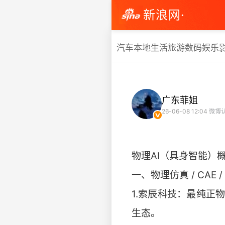
新浪网·
汽车
本地生活
旅游
数码
娱乐
广东菲姐
26-06-08 12:04
微博认
物理AI（具身智能）
一、物理仿真 / CAE 
1.索辰科技：最纯正
生态。