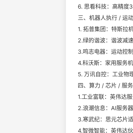
6. 思看科技：高精度
​​三、机器人执行 / 
1. 拓普集团：特斯
2.绿的谐波：谐波减
3.鸣志电器：运动控
4.科沃斯：家用服务
5. 万讯自控：工业物
​​四、算力 / 芯片 /
1.工业富联：英伟达
2.浪潮信息：AI服
3.寒武纪：思元芯片
4.智微智能：英伟达