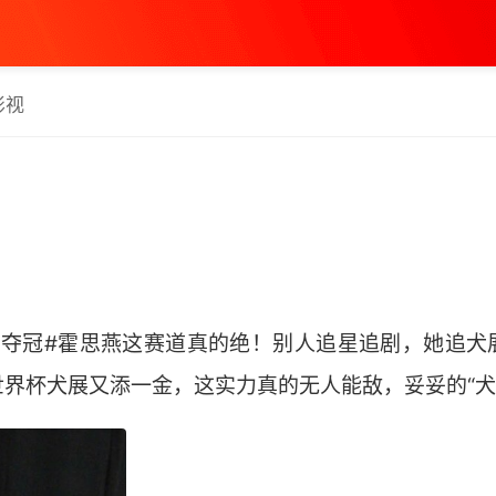
影视
利夺冠#霍思燕这赛道真的绝！别人追星追剧，她追犬
界杯犬展又添一金，这实力真的无人能敌，妥妥的“犬界