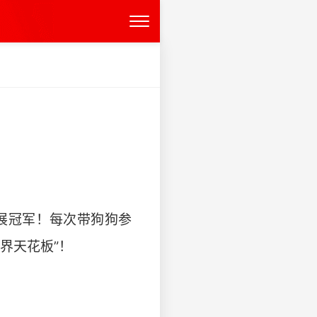
展冠军！每次带狗狗参
天花板”！ ​