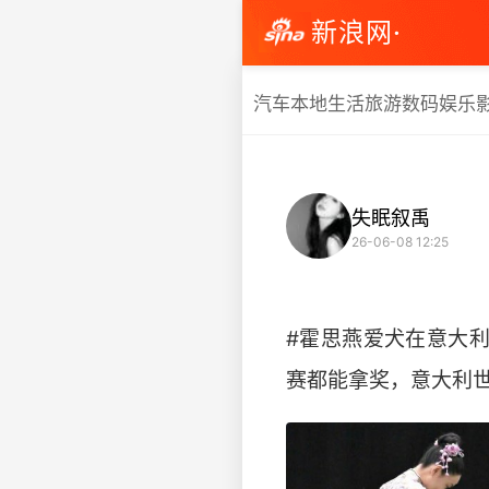
新浪网·
汽车
本地生活
旅游
数码
娱乐
失眠叙禹
26-06-08 12:25
#霍思燕爱犬在意大
赛都能拿奖，意大利世