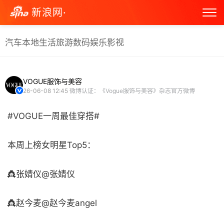
新浪网·
汽车
本地生活
旅游
数码
娱乐
影视
VOGUE服饰与美容
26-06-08 12:45
微博认证：《Vogue服饰与美容》杂志官方微博
#VOGUE一周最佳穿搭#
本周上榜女明星Top5：
👸张婧仪@张婧仪
👸赵今麦@赵今麦angel