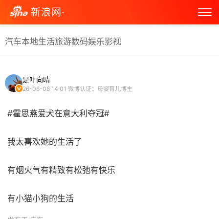
新浪网·
汽车
本地生活
旅游
数码
娱乐
影视
是叶向晴
26-06-08 14:01
微博认证：母婴育儿博主
#霍思燕爱犬在意大利夺冠#
我太喜欢她的生活了
有烟火气有精致有松弛有快乐
有小猫小狗的生活 ​