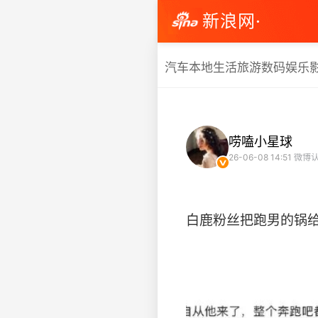
新浪网·
汽车
本地生活
旅游
数码
娱乐
唠嗑小星球
26-06-08 14:51
微博认
白鹿粉丝把跑男的锅给