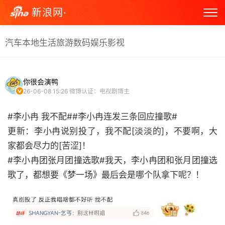
新浪网·
汽车
本地生活
旅游
数码
娱乐
影视
你很会演鸭
26-06-08 15:26
微博认证：电视剧博主
#李小冉 我不配##李小冉连发三条回应撞歌#
更新：李小冉说别投了，我不配[淡淡的]，不要啊，大
家都会尽力的[苦涩]！
#李小冉团张月团撞选歌#我天，李小冉团和张月团撞选
歌了，都想要《梦一场》最后会是哪个队拿下呢？！ ​