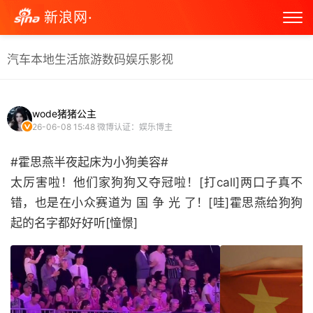
新浪网·
汽车
本地生活
旅游
数码
娱乐
影视
wode猪猪公主
26-06-08 15:48
微博认证：娱乐博主
#霍思燕半夜起床为小狗美容#
太厉害啦！他们家狗狗又夺冠啦！[打call]两口子真不
错，也是在小众赛道为 国 争 光 了！[哇]霍思燕给狗狗
起的名字都好好听[憧憬] ​