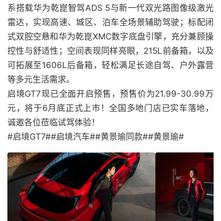
系搭载华为乾崑智驾ADS 5与新一代双光路图像级激光
雷达，实现高速、城区、泊车全场景辅助驾驶；标配闭
式双腔空悬和华为乾崑XMC数字底盘引擎，充分兼顾操
控性与舒适性；空间表现同样亮眼，215L前备箱，以及
可拓展至1606L后备箱，轻松满足长途自驾、户外露营
等多元生活需求。
启境GT7现已全面开启预售，预售价为21.99-30.99万
元，将于6月底正式上市！全国多地门店已实车落地，
诚邀各位莅临试驾体验！
#启境GT7##启境汽车##黄景瑜同款##黄景瑜#