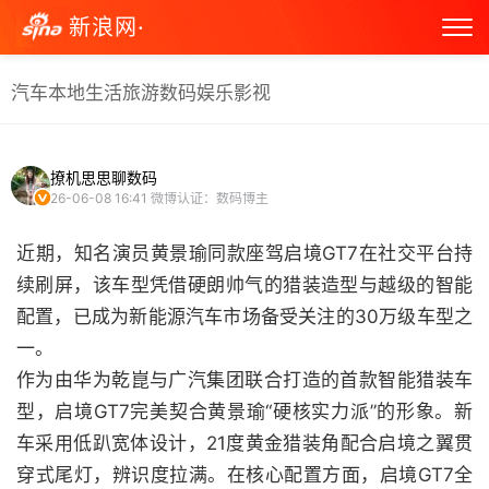
新浪网·
汽车
本地生活
旅游
数码
娱乐
影视
撩机思思聊数码
26-06-08 16:41
微博认证：数码博主
近期，知名演员黄景瑜同款座驾启境GT7在社交平台持
续刷屏，该车型凭借硬朗帅气的猎装造型与越级的智能
配置，已成为新能源汽车市场备受关注的30万级车型之
一。
作为由华为乾崑与广汽集团联合打造的首款智能猎装车
型，启境GT7完美契合黄景瑜“硬核实力派”的形象。新
车采用低趴宽体设计，21度黄金猎装角配合启境之翼贯
穿式尾灯，辨识度拉满。在核心配置方面，启境GT7全