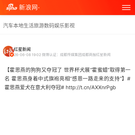
新浪网·
汽车
本地生活
旅游
数码
娱乐
影视
红星新闻
26-06-08 19:02
微博认证：成都传媒集团成都商报红星新闻
【霍思燕的狗狗又夺冠了 世界杯犬展“霍蜜蜡”取得第一
名 霍思燕身着中式旗袍亮相“感恩一路走来的支持”】#
霍思燕爱犬在意大利夺冠# http://t.cn/AXXnrPgb ​