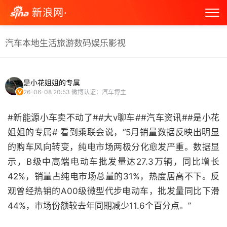
新浪网·
汽车
本地生活
旅游
数码
娱乐
影视
是小花姐姐的专属
26-06-08 20:53
微博认证：汽车博主
#新能源小车卖不动了##大v聊车##汽车资讯##是小花
姐姐的专属# 看到乘联会说，“5月销量数据反映出明显
的购车风向转变，纯电市场两极分化愈发严重。数据显
示，B级中高端电动车批发量达27.3万辆，同比增长
42%，销量占纯电市场总量的31%，热度居高不下。反
观曾经热销的A00级微型代步电动车，批发量同比下滑
44%，市场份额较去年同期减少11.6个百分点。”