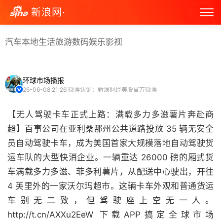
新浪网·
汽车
本地生活
旅游
数码
娱乐
影视
环球市场播报
26-06-08 21:26
微博认证：新浪财经美股官方微博
【无人驾驶卡车正式上路：满载多力多滋薯片奔赴商
超】百事公司在亚利桑那州公共道路投放 35 辆无安全
员自动驾驶卡车，成为美国首家大规模落地自动驾驶货
运车队的大型快消企业。一辆重达 26000 磅的厢式货
车满载多力多滋、菲多利薯片，从配送中心驶出，开往
4 英里外的一家沃尔玛超市。这辆卡车外观和普通货运
车别无二致，但驾驶座上空无一人。
http://t.cn/AXXu2EeW 下载APP搞定全球市场