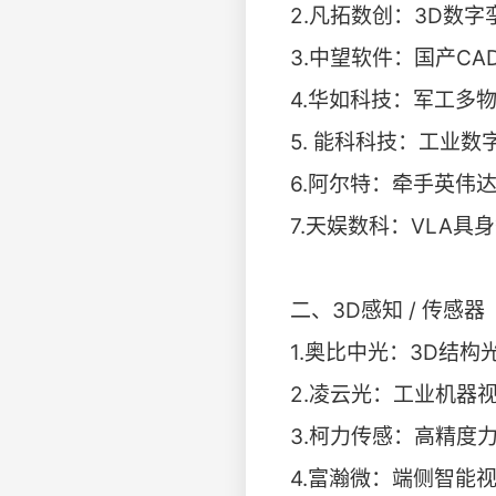
2.凡拓数创：3D数
3.中望软件：国产C
4.华如科技：军工多
5. 能科科技：工业
6.阿尔特：牵手英伟
7.天娱数科：VLA具
二、3D感知 / 传感
1.奥比中光：3D结构
2.凌云光：工业机器
3.柯力传感：高精度
4.富瀚微：端侧智能