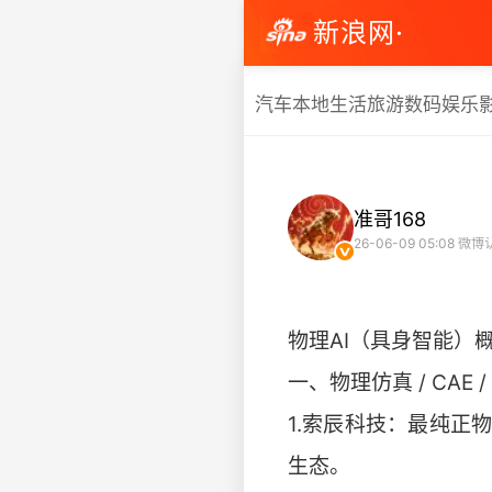
新浪网·
汽车
本地生活
旅游
数码
娱乐
准哥168
26-06-09 05:08
微博
物理AI（具身智能）
一、物理仿真 / CAE 
1.索辰科技：最纯正
生态。