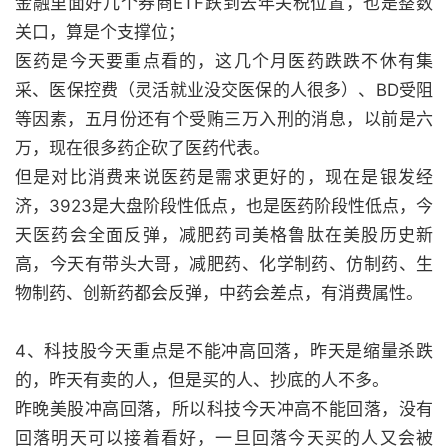
金融里面好几个券商ETF跌到去年关税位置，也是整数
关口，算是个支撑位；
医药是今天要重点看的，这几个月医药跌跌不休有集
采、医保控费（灵活就业没交医保的人很多）、BD受阻
等因素，五月份还有个受贿三万入刑的消息，以前是六
万，现在很多药企砍了医药代表。
但是对比消费来说医药是需求更好的，现在是银发经
济，3923是大盘阶段性低点，也是医药阶段性低点，今
天医药会全面反弹，减肥药司美格鲁肽在美股历史新
高，今天有带头大哥，减肥药、化学制药、仿制药、生
物制药、创新药都会反弹，中药会差点，有消费属性。
4、科技股今天重点是不能冲高回落，昨天是缩量杀跌
的，昨天有卖的人，但是买的人、抄底的人不多。
昨晚美股冲高回落，所以科技今天冲高不能回落，没有
回落明天可以接着看好，一旦回落今天买的人又会被