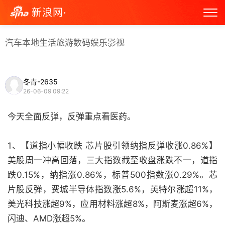
新浪网·
汽车
本地生活
旅游
数码
娱乐
影视
冬青-2635
26-06-09 09:22
今天全面反弹，反弹重点看医药。
1、【道指小幅收跌 芯片股引领纳指反弹收涨0.86%】
美股周一冲高回落，三大指数截至收盘涨跌不一，道指
跌0.15%，纳指涨0.86%，标普500指数涨0.29%。芯
片股反弹，费城半导体指数涨5.6%，英特尔涨超11%，
美光科技涨超9%，应用材料涨超8%，阿斯麦涨超6%，
闪迪、AMD涨超5%。