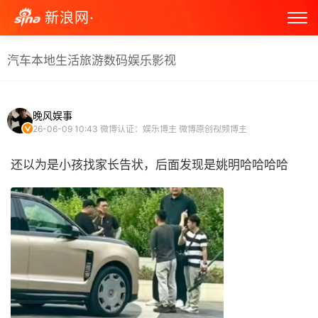
新浪网·
汽车
本地生活
旅游
数码
娱乐
影视
晚风娱事
26-06-09 10:43
微博认证：娱乐博主 微博原创视频博主
还以为是小孩找家长告状，后面发现是姚明哈哈哈哈 ​