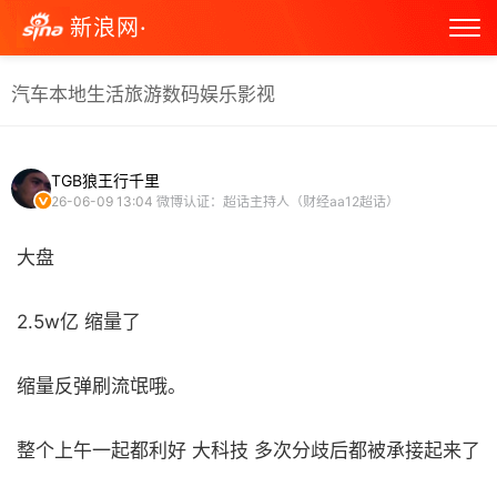
新浪网·
汽车
本地生活
旅游
数码
娱乐
影视
TGB狼王行千里
26-06-09 13:04
微博认证：超话主持人（财经aa12超话）
大盘
2.5w亿 缩量了
缩量反弹刷流氓哦。
整个上午一起都利好 大科技 多次分歧后都被承接起来了