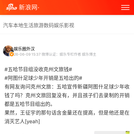
新浪网·
汽车
本地生活
旅游
数码
娱乐
影视
娱乐圈外汉
26-06-09 15:37
微博认证：娱乐专栏作者 娱乐博主
#五哈节目组没收克州文旅钱#
#阿图什足球少年开销是五哈出的#
有网友询问克州文旅：五哈宣传新疆阿图什足球少年收
钱了吗？克州文旅回复没有，并且孩子们去录制的开销
都是五哈节目组出的。
果然，王征宇的那句话含金量还在提高，但是他还是在
消灭艺人[yeah] ​