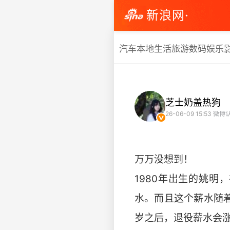
新浪网·
汽车
本地生活
旅游
数码
娱乐
芝士奶盖热狗
26-06-09 15:53
微博认
万万没想到！
1980年出生的姚明
水。而且这个薪水随着
岁之后，退役薪水会涨