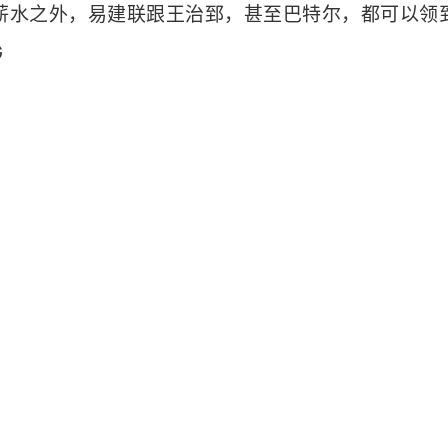
A薪水之外，易建联跟王治郅，甚至巴特尔，都可以领到
G