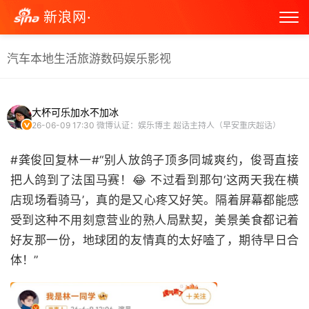
新浪网·
汽车
本地生活
旅游
数码
娱乐
影视
大杯可乐加水不加冰
26-06-09 17:30
微博认证：娱乐博主 超话主持人（早安重庆超话）
#龚俊回复林一#“别人放鸽子顶多同城爽约，俊哥直接
把人鸽到了法国马赛！😂 不过看到那句‘这两天我在横
店现场看骑马’，真的是又心疼又好笑。隔着屏幕都能感
受到这种不用刻意营业的熟人局默契，美景美食都记着
好友那一份，地球团的友情真的太好嗑了，期待早日合
体！” ​