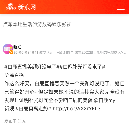
新浪网·
汽车
本地生活
旅游
数码
娱乐
影视
新娱
26-06-09 18:11
微博认证：电视剧博主 微博2022最具影响力电视剧大V 微博2022最具影响力剧综机构
#白鹿直播美颜灯没电了##白鹿补光灯没电了#
莫离直播
咋这么好笑，白鹿直播着突然一个美颜灯没电了，她自
己笑得好开心~但是如果她不说的话其实大家完全没有
发现！证明补光灯完全不影响白鹿的美貌 @白鹿my
新娱 #白鹿莫离走势# http://t.cn/AXXrYEL3 ​
发布于 江苏