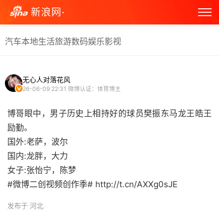
新浪网·
汽车
本地生活
旅游
数码
娱乐
影视
无心人对落花风
26-06-09 22:31
微博认证：体育博主
博哥眼中，男子历史上相持好的球员樊振东马龙王皓王
励勤。
国外:老萨，波尔
国内:龙胖，大力
女子:张怡宁，陈梦
#微博二创视频创作季# http://t.cn/AXXg0sJE ​
发布于 河北