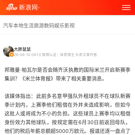
新浪网·
汽车
本地生活
旅游
数码
娱乐
影视
大胖鼠鼠
26-06-10 09:13
微博认证：体育博主 头条文章作者
邦雅曼·帕瓦尔是否会随齐沃执教的国际米兰开启新赛季
集训？《米兰体育报》带来了相关重要消息。
该媒体指出：此前多名意甲强队外租球员不在球队新赛
季计划内，上赛季他们租借在外并未造成影响，但如今
这批人或将成为不小的负担。这些球员上赛季均以租借
身份效力其他球队，按规定需在6月30日前返回母队，
他们的税后年薪总额超5000万欧元。报道还逐一盘点了