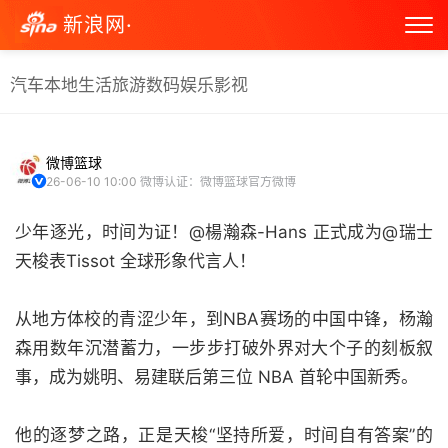
新浪网·
汽车
本地生活
旅游
数码
娱乐
影视
微博篮球
26-06-10 10:00
微博认证：微博篮球官方微博
少年逐光，时间为证！@楊瀚森-Hans 正式成为@瑞士
天梭表Tissot 全球形象代言人！
从地方体校的青涩少年，到NBA赛场的中国中锋，杨瀚
森用数年沉潜蓄力，一步步打破外界对大个子的刻板叙
事，成为姚明、易建联后第三位 NBA 首轮中国新秀。
他的逐梦之路，正是天梭“坚持所爱，时间自有答案”的