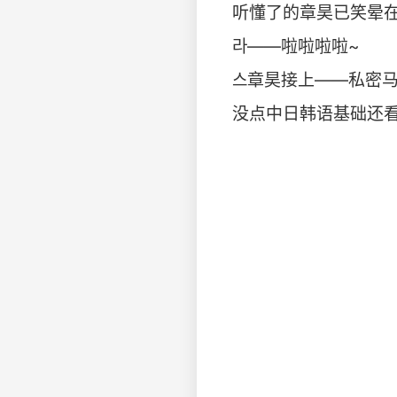
听懂了的章昊已笑晕
라——啦啦啦啦~
스章昊接上——私密
没点中日韩语基础还看不懂了[