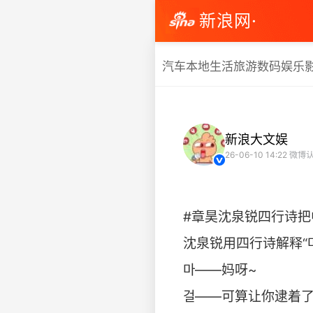
新浪网·
汽车
本地生活
旅游
数码
娱乐
新浪大文娱
26-06-10 14:22
微博认
#章昊沈泉锐四行诗把
沈泉锐用四行诗解释“마걸라스（
마——妈呀~
걸——可算让你逮着