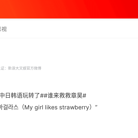
影视
证：新浪大文娱官方微博
中日韩语玩转了##谁来救救章昊#
My girl likes strawberry）”
了