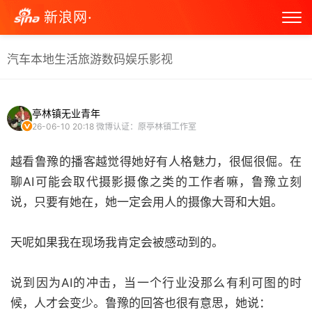
新浪网·
汽车
本地生活
旅游
数码
娱乐
影视
亭林镇无业青年
26-06-10 20:18
微博认证：原亭林镇工作室
越看鲁豫的播客越觉得她好有人格魅力，很倔很倔。在
聊AI可能会取代摄影摄像之类的工作者嘛，鲁豫立刻
说，只要有她在，她一定会用人的摄像大哥和大姐。
天呢如果我在现场我肯定会被感动到的。
说到因为AI的冲击，当一个行业没那么有利可图的时
候，人才会变少。鲁豫的回答也很有意思，她说：